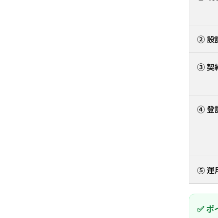
② 設
③ 契
④ 登
⑤ 運