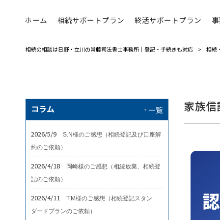
ホーム
相続サポートプラン
終活サポートプラン
事
相続の相談は日野・立川の常藤司法書士事務所｜登記・手続きも対応
>
相続
家族信
コラム
一覧
2026/5/9
S.N様のご感想（相続登記及び口座解
約のご依頼）
2026/4/18
岡崎様のご感想（相続放棄、相続登
記のご依頼）
2026/4/11
T.M様のご感想（相続登記スタン
ダードプランのご依頼）