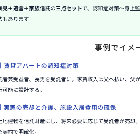
後見＋遺言＋家族信託
の
三点セット
で、認知症対策～身上
法もあります。
事例でイメ
｜賃貸アパートの認知症対策
託者兼受益者、長男を受託者に。家賃収入は父へ払い、父
行可能に設計する。
｜実家の売却と介護、施設入居費用の確保
土地建物を信託財産にし、将来必要に応じて受託者が売却
を契約で明確化。