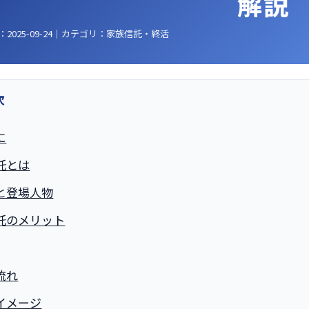
解説
：2025-09-24｜カテゴリ：家族信託・終活
次
に
託とは
と登場人物
託のメリット
流れ
イメージ