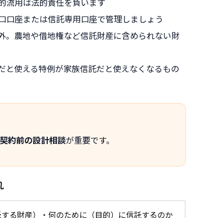
的流用は法的責任を負います
口口座または信託専用口座で管理しましょう
外。農地や借地権など信託財産に含められない財
だと使える特例が家族信託だと使えなくなるもの
契約前の設計相談
が重要です。
れ
託する財産）・何のために（目的）に信託するのか