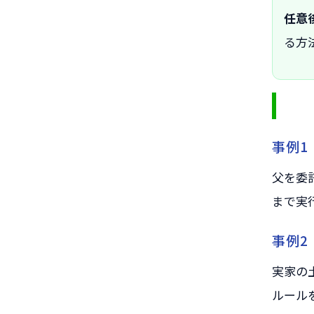
任意
る方
事例1
父を委
まで実
事例2
実家の
ルール