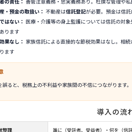
者の責任：
善管注意義務・忠実義務あり。杜撰な管理や私
産・預金の取扱い：
不動産は
信託登記
が必要。預金は信託
ではない：
医療・介護等の身上監護については信託の対象
あります
効果なし：
家族信託による直接的な節税効果はなし。相続
ります
を誤ると、税務上の不利益や家族間の不信につながります。
導入の流
状整理
誰に（受託者、受益者）・何を（信