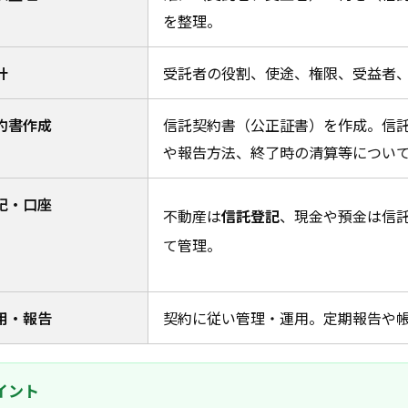
を整理。
計
受託者の役割、使途、権限、受益者
約書作成
信託契約書（公正証書）を作成。信
や報告方法、終了時の清算等につい
記・口座
不動産は
信託登記
、現金や預金は信
て管理。
用・報告
契約に従い管理・運用。定期報告や