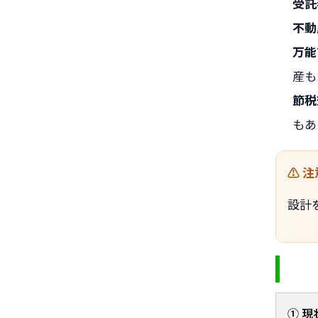
受託
不動
万能
産も
節税
もあ
設計
① 現