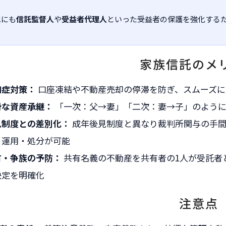
他にも
信託監督人
や
受益者代理人
といった受益者の保護を強化する
家族信託のメ
知症対策：
口座凍結や不動産売却の停滞を防ぎ、スムーズに
滑な資産承継：
「一次：父→妻」「二次：妻→子」のように
見制度との差別化：
成年後見制度と異なり裁判所関与の手間
・運用・処分が可能
有・争族の予防：
共有名義の不動産を共有者の1人が受託者
決定を明確化
注意点